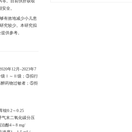
A等。目前供肝获取
期安全。
X能够有效地减少小儿患
关研究较少。本研究拟
全提供参考。
年12月–2023年7
SA）分级Ⅰ～Ⅱ级；③拟行
麻醉药物过敏者；⑤拒
0.2～0.25
维持呼气末二氧化碳分压
泊酚4～8 mg/