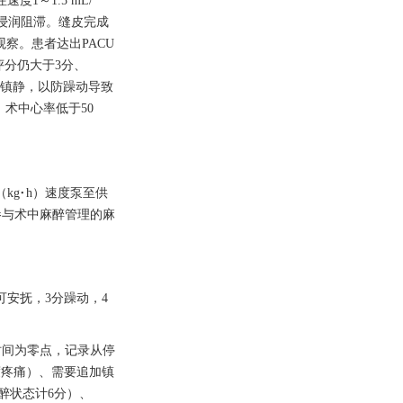
度1～1.5 mL/
局部浸润阻滞。缝皮完成
观察。患者达出PACU
疼痛评分仍大于3分、
kg）镇静，以防躁动导致
。术中心率低于50
（kg·h）速度泵至供
参与术中麻醉管理的麻
分可安抚，3分躁动，4
时间为零点，记录从停
度疼痛）、需要追加镇
醉状态计6分）、