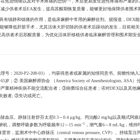
存在焦虑情绪以及对手术疼痛的恐惧
，术后更易发生急性疼痛和严重的E
减少供者术后EA发生，提高苏醒期恢复质量，能够更好地保障供者围术
, DEX）具有镇静和镇痛的作用，是临床麻醉中常用的麻醉佐剂。据报道，DE
否能够降低肝脏手术，尤其活体大肝切除的供者术后躁动的发生，目前相
够提高供者术后苏醒质量，为优化活体肝移植供者临床麻醉管理和围术期安
20-P2-208-03），均获得患者或家属的知情同意书。前瞻性纳入2020
师协会 （America Society of Anesthesiologists, A
严重精神疾病不能交流配合者；③病窦综合征患者；④对DEX以及其他
败者; ③失访或死亡。
注射舒芬太尼0.3～0.4 μg/kg、丙泊酚2 mg/kg以及顺式阿曲库铵
−1
机，调整呼吸参数为呼吸频率12～15 min
，潮气量6～8 mL/kg，
管，监测术中中心静脉压（central venous pressure, CVP）。持续泵注丙