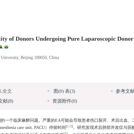
lity of Donors Undergoing Pure Laparoscopic Dono
,
 University, Beijing 100050, China
ML全文
图
(0)
表
(3)
参考文
文献
(8)
资源附件
(0)
醉恢复期间常遇到的一个临床麻醉问题。严重的EA可能会导致患者伤口裂开、术后出
[
1
-
3
]
a care unit, PACU）停留时间
。研究发现术后肺部并发症与苏
[
5
]