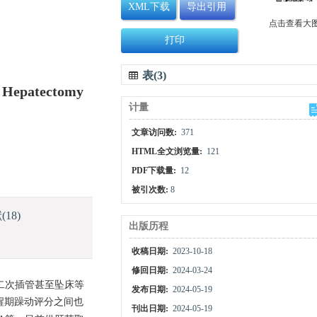
XML下载
导出引用
点击查看大
打印
表(3)
r Hepatectomy
计量
文章访问数:
371
HTML全文浏览量:
121
PDF下载量:
12
被引次数:
8
献
(18)
出版历程
收稿日期:
2023-10-18
修回日期:
2024-03-24
血、二次插管甚至坠床等
发布日期:
2024-05-19
醒期躁动评分之间也
刊出日期:
2024-05-19