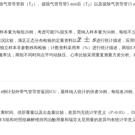
除气管导管前（T
）、拔除气管导管5 min后（T
）以及拔除气管导管15 m
2
3
度。
计算样本量为每组26例，考虑可能5%脱失率，需纳入样本量为56例，每组不
x
¯
±
s
期情况比较，满足正态分布检验的定量资料以
进行统计描述，应用
独立样本非参数秩和检验；计数资料采用率（%）进行统计描述，两组E
确切概率法；两组不同时间点平均动脉压、心率比较采用重复测量方差分析。
4例计划外带气管导管返回ICU，最终纳入统计的供者56例，每组各28例
劈离时间、供肝重量以及出血量比较，差异均无统计学意义（
P
>0.05）
加。DEX组和对照组麻醉维持丙泊酚用量和瑞芬太尼用量的差异均有统计学意