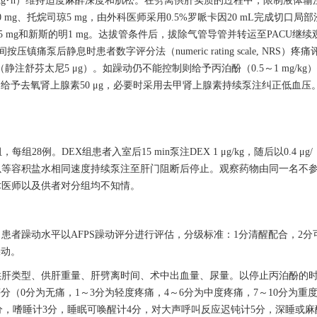
1 mg/（kg·h）维持适度麻醉深度和肌松。在劈离供肝实质的过程中，限制液体输注速
0 mg、托烷司琼5 mg，由外科医师采用0.5%罗哌卡因20 mL完成切口
5 mg和新斯的明1 mg。达拔管条件后，拔除气管导管并转运至PACU继续
CU期间按压镇痛泵后静息时患者数字评分法（numeric rating scale, NRS）
予补救性镇痛（静注舒芬太尼5 μg）。如躁动仍不能控制则给予丙泊酚（0.5～1 mg/
则给予去氧肾上腺素50 μg，必要时采用去甲肾上腺素持续泵注纠正低血压
。DEX组患者入室后15 min泵注DEX 1 μg/kg，随后以0.4 μg/
随后以等容积盐水相同速度持续泵注至肝门阻断后停止。观察药物由同一名不
术医师以及供者对分组均不知情。
A）的发生率。患者躁动水平以AFPS躁动评分进行评估，分级标准：1分清醒配合，2
躁动。
供肝类型、供肝重量、肝劈离时间、术中出血量、尿量。以停止丙泊酚的
（0分为无痛，1～3分为轻度疼痛，4～6分为中度疼痛，7～10分为重
2分，嗜睡计3分，睡眠可唤醒计4分，对大声呼叫反应迟钝计5分，深睡或麻