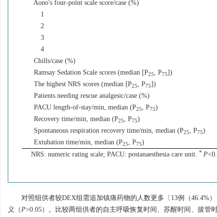
Aono's four-point scale score/case (%)
1
2
3
4
Chills/case (%)
Ramsay Sedation Scale scores (median [P
, P
])
25
75
The highest NRS scores (median [P
, P
])
25
75
Patients needing rescue analgesic/case (%)
PACU length-of-stay/min, median (P
, P
)
25
75
Recovery time/min, median (P
, P
)
25
75
Spontaneous respiration recovery time/min, median (P
, P
)
25
75
Extubation time/min, median (P
, P
)
25
75
*
NRS: numeric rating scale; PACU: postanaesthesia care unit.
P
<0.
对照组供者较DEX组需追加镇痛药物的人数更多〔13例（46.4%），
义（
P
>0.05）。比较两组供者的自主呼吸恢复时间、苏醒时间、拔管