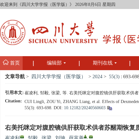
欢迎来到《四川大学学报（医学版）》
2026年8月6日 星期四
首页
编辑部
期刊在线
文章导航
>
四川大学学报（医学版）
>
2024
>
55(3)
: 693-698
引用本文:
崔凌利, 邹毅, 张梁, 等. 右美托咪定对腹腔镜供肝获取术供者苏醒期恢
Citation:
CUI Lingli, ZOU Yi, ZHANG Liang, et al. Effects of Dexmedeto
55(3): 693-698.
DOI:
10.12182/20240560603
右美托咪定对腹腔镜供肝获取术供者苏醒期恢复
,
崔凌利
,
邹毅
,
张梁
,
刘珅
,
薛富善