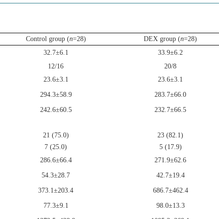
Control group (
n
=28)
DEX group (
n
=28)
32.7±6.1
33.9±6.2
12/16
20/8
23.6±3.1
23.6±3.1
294.3±58.9
283.7±66.0
242.6±60.5
232.7±66.5
21 (75.0)
23 (82.1)
7 (25.0)
5 (17.9)
286.6±66.4
271.9±62.6
54.3±28.7
42.7±19.4
373.1±203.4
686.7±462.4
77.3±9.1
98.0±13.3