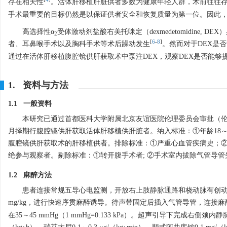
存在相关性
。活体肝移植肝脏供者多数为健康年轻人群，术前往往
手术最重要的目标仍然是以保证供者安全和恢复质量为第一位。因此，
高选择性α
受体激动剂盐酸右美托咪定（dexmedetomidine
2
[
6
-
8
]
者、耳鼻喉手术以及胸科手术等术后躁动发生
。然而对于DEX是
通过在活体肝移植腹腔镜供肝获取术中泵注DEX，观察DEX是否能
1. 资料与方法
1.1 一般资料
本研究已通过首都医科大学附属北京友谊医院伦理委员会审批（伦理号：20
月择期行腹腔镜供肝获取活体肝移植供肝脏者。纳入标准：①年龄18～65岁；② 美国麻醉
腹腔镜供肝获取术的肝移植供者。排除标准：①严重心血管疾病史；②
绝参与观察者。剔除标准：①转开腹手术者; ②手术室内拔除气管导管失
1.2 麻醉方法
患者连接常规五导心电监测，开放右上肢静脉通路和桡动脉有创动脉血压。静脉
mg/kg，进行快速序贯麻醉诱导。待声带固定后插入气管导管，连接麻醉
在35～45 mmHg（1 mmHg=0.133 kPa）。超声引导下完成右侧颈内静脉置