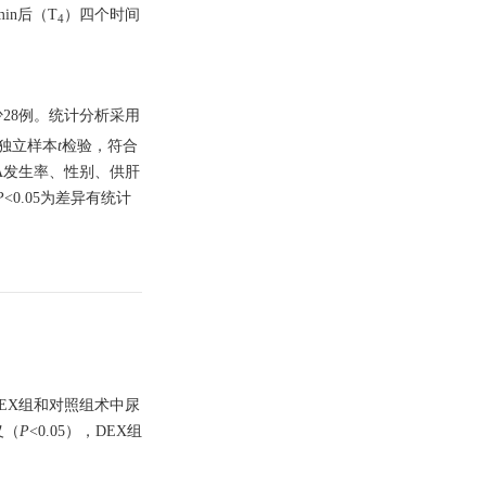
in后（T
）四个时间
4
少28例。统计分析采用
独立样本
t
检验，符合
A发生率、性别、供肝
P
<0.05为差异有统计
。
。DEX组和对照组术中尿
义（
P
<0.05），DEX组