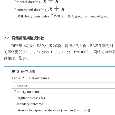
x
¯
±
s
Propofol dose/mg,
x
¯
±
s
Remifentanil dose/mg,
*
BMI: body mass index.
P
<0.05, DEX group vs. control group.
2.2 两组苏醒期情况比较
DEX组术后发生EA的供者为3例，对照组为11例，EA发生率为别10.
对照组更低〔2（1，3）分vs. 1（1，1）分，
P
=0.005〕，两组的A
静治疗。见
表2
。
表 2
研究结果
Table 2.
Trial outcomes
Indicator
Primary outcome
Agitation/case (%)
Secondary outcome
Aono's four-point scale score (median [P
, P
])
25
75