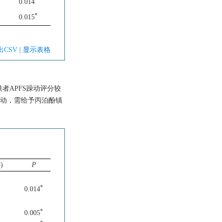
0.014
*
0.015
出CSV
| 显示表格
供者APFS躁动评分较
重躁动，需给予丙泊酚镇
)
P
*
0.014
*
0.005