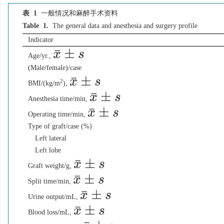
表 1
一般情况和麻醉手术资料
Table 1.
The general data and anesthesia and surgery profile
Indicator
x
¯
±
s
Age/yr.,
(Male/female)/case
x
¯
±
s
2
BMI/(kg/m
),
x
¯
±
s
Anesthesia time/min,
x
¯
±
s
Operating time/min,
Type of graft/case (%)
Left lateral
Left lobe
x
¯
±
s
Graft weight/g,
x
¯
±
s
Split time/min,
x
¯
±
s
Urine output/mL,
x
¯
±
s
Blood loss/mL,