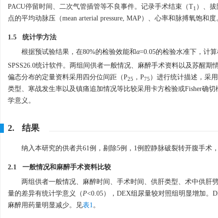
PACU停留时间、二次气管插管等不良事件。记录手术结束（T
）、拔
1
点的平均动脉压（mean arterial pressure, MAP）、心率和脉搏氧饱和
1.5 统计学方法
根据预试验结果，在80%的检验效能和
α
=0.05的检验水准下，
SPSS26.0统计软件。两组间供者一般情况、麻醉手术资料以及苏醒
偏态分布的定量资料采用四分位间距（P
，P
）进行统计描述，采用
25
75
类型、寒战发生率以及镇痛追加情况等比较采用卡方检验或Fisher
学意义。
2. 结果
纳入本研究的供者共61例，剔除5例，1例腔静脉破裂转开腹手术，
2.1 一般情况和麻醉手术资料比较
两组供者一般情况、麻醉时间、手术时间、供肝类型、术中供肝
量的差异有统计学意义（
P
<0.05），DEX组尿量较对照组明显增
麻醉用药量明显减少。见
表1
。