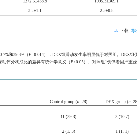
1372.5
±438.9
1095.3
±369.1
3.2±1.1
2.5±0.8
下载:
导
7%和39.3%（
P
=0.014），DEX组躁动发生率明显低于对照组。DEX组
FPS躁动评分构成比的差异有统计学意义（
P
<0.05）。对照组1例供者因严
Control group (
n
=28)
DEX group (
n
=28
11 (39.3)
3 (10.7)
2 (1, 3)
1 (1, 1)