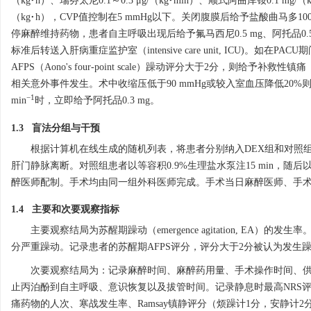
（kg·h）、瑞芬太尼0.1～0.3 μg/（kg·min）、顺式阿曲库铵0.
（kg·h），CVP值控制在5 mmHg以下。关闭腹膜后给予盐酸曲马多10
停麻醉维持药物，患者自主呼吸出现后给予氟马西尼0.5 mg、阿托品0.
标准后转送入肝病重症监护室（intensive care unit, ICU)。如在PA
AFPS（Aono's four-point scale）躁动评分大于2分，则给
相关意外事件发生。术中收缩压低于90 mmHg或较入室血压降低20%
−1
min
时，立即给予阿托品0.3 mg。
1.3 盲法分组与干预
根据计算机在线生成的随机列表，将患者分别纳入DEX组和对照组，每组28例
肝门静脉离断。对照组患者以等容积0.9%生理盐水泵注15 min，
醉医师配制。手术均由同一组外科医师完成。手术当日麻醉医师、手
1.4 主要和次要观察指标
主要观察结局为苏醒期躁动（emergence agitation, E
分严重躁动。记录患者的苏醒期AFPS评分，评分大于2分被认为发生
次要观察结局为：记录麻醉时间、麻醉药用量、手术操作时间、
止丙泊酚到自主呼吸、意识恢复以及拔管时间。记录静息时最高NRS评分
痛药物的人次、寒战发生率、Ramsay镇静评分（烦躁计1分，安静计