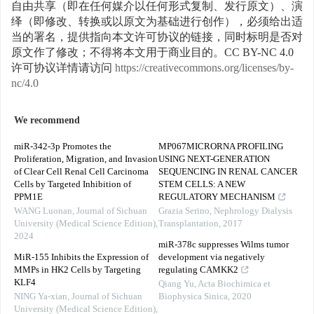
自由共享（即在任何媒介以任何形式复制、发行原文）、演
绎（即修改、转换或以原文为基础进行创作），必须给出适
当的署名，提供指向本文许可协议的链接，同时标明是否对
原文作了修改；不得将本文用于商业目的。CC BY-NC 4.0
许可协议详情请访问
https://creativecommons.org/licenses/by-
nc/4.0
We recommend
miR-342-3p Promotes the
MP067MICRORNA PROFILING
Proliferation, Migration, and Invasion
USING NEXT-GENERATION
of Clear Cell Renal Cell Carcinoma
SEQUENCING IN RENAL CANCER
Cells by Targeted Inhibition of
STEM CELLS: A NEW
PPM1E
REGULATORY MECHANISM
WANG Luonan
,
Journal of Sichuan
Grazia Serino
,
Nephrology Dialysis
University (Medical Science Edition)
,
Transplantation
,
2017
2024
miR-378c suppresses Wilms tumor
MiR-155 Inhibits the Expression of
development via negatively
MMPs in HK2 Cells by Targeting
regulating CAMKK2
KLF4
Qiang Yu
,
Acta Biochimica et
NING Ya-xian
,
Journal of Sichuan
Biophysica Sinica
,
2020
University (Medical Science Edition)
,