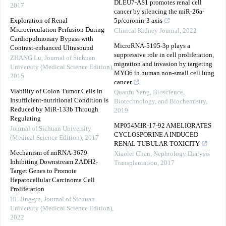
DLEU7-AS1 promotes renal cell
2017
cancer by silencing the miR-26a-
Exploration of Renal
5p/coronin-3 axis
Microcirculation Perfusion During
Clinical Kidney Journal
,
2022
Cardiopulmonary Bypass with
MicroRNA-5195-3p plays a
Contrast-enhanced Ultrasound
suppressive role in cell proliferation,
ZHANG Lu
,
Journal of Sichuan
migration and invasion by targeting
University (Medical Science Edition)
,
MYO6 in human non-small cell lung
2015
cancer
Viability of Colon Tumor Cells in
Quanfu Yang
,
Bioscience,
Insufficient-nutritional Condition is
Biotechnology, and Biochemistry
,
Reduced by MiR-133b Through
2019
Regulating
MP054MIR-17-92 AMELIORATES
Journal of Sichuan University
CYCLOSPORINE A INDUCED
(Medical Science Edition)
,
2017
RENAL TUBULAR TOXICITY
Mechanism of miRNA-3679
Xiaolei Chen
,
Nephrology Dialysis
Inhibiting Downstream ZADH2-
Transplantation
,
2017
Target Genes to Promote
Hepatocellular Carcinoma Cell
Proliferation
HE Jing-yu
,
Journal of Sichuan
University (Medical Science Edition)
,
2022