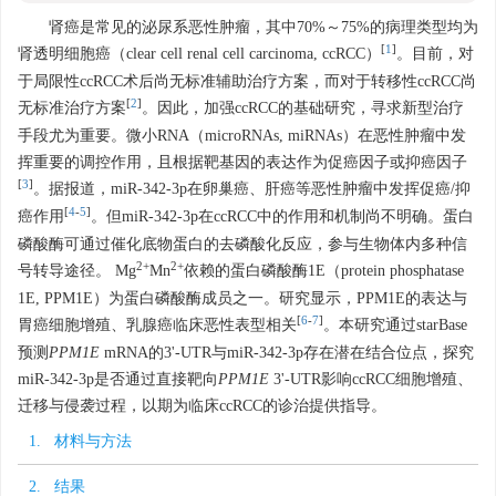
肾癌是常见的泌尿系恶性肿瘤，其中70%～75%的病理类型均为
[
1
]
肾透明细胞癌（clear cell renal cell carcinoma, ccRCC）
。目前，对
于局限性ccRCC术后尚无标准辅助治疗方案，而对于转移性ccRCC尚
[
2
]
无标准治疗方案
。因此，加强ccRCC的基础研究，寻求新型治疗
手段尤为重要。微小RNA（microRNAs, miRNAs）在恶性肿瘤中发
挥重要的调控作用，且根据靶基因的表达作为促癌因子或抑癌因子
[
3
]
。据报道，miR-342-3p在卵巢癌、肝癌等恶性肿瘤中发挥促癌/抑
[
4
-
5
]
癌作用
。但miR-342-3p在ccRCC中的作用和机制尚不明确。蛋白
磷酸酶可通过催化底物蛋白的去磷酸化反应，参与生物体内多种信
2+
2+
号转导途径。 Mg
Mn
依赖的蛋白磷酸酶1E（protein phosphatase
1E, PPM1E）为蛋白磷酸酶成员之一。研究显示，PPM1E的表达与
[
6
-
7
]
胃癌细胞增殖、乳腺癌临床恶性表型相关
。本研究通过starBase
预测
PPM1E
mRNA的3'-UTR与miR-342-3p存在潜在结合位点，探究
miR-342-3p是否通过直接靶向
PPM1E
3'-UTR影响ccRCC细胞增殖、
迁移与侵袭过程，以期为临床ccRCC的诊治提供指导。
1. 材料与方法
2. 结果