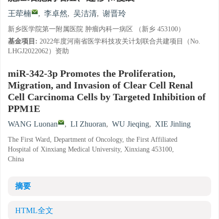
王荦楠
,
李卓然
,
吴洁清
,
谢晋玲
新乡医学院第一附属医院 肿瘤内科一病区 （新乡 453100）
基金项目:
2022年度河南省医学科技攻关计划联合共建项目（No.
LHGJ2022062）资助
miR-342-3p Promotes the Proliferation,
Migration, and Invasion of Clear Cell Renal
Cell Carcinoma Cells by Targeted Inhibition of
PPM1E
WANG Luonan
,
LI Zhuoran
,
WU Jieqing
,
XIE Jinling
The First Ward, Department of Oncology, the First Affiliated
Hospital of Xinxiang Medical University, Xinxiang 453100,
China
摘要
HTML全文