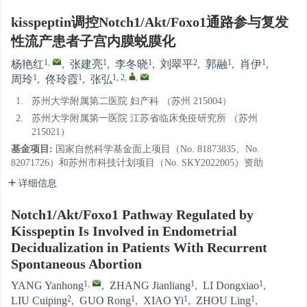
kisspeptin调控Notch1/Akt/Foxo1通路参与复发
性流产患者子宫内膜蜕膜化
1
,
1
1
2
1
1
杨艳红
,
张建亮
,
李冬晓
,
刘翠平
,
郭融
,
肖伊
,
1
1
1, 2
,
,
周玲
,
佟玲霞
,
张弘
1.
苏州大学附属第二医院 妇产科 （苏州 215004）
2.
苏州大学附属第一医院 江苏省临床免疫研究所 （苏州
215021）
基金项目:
国家自然科学基金面上项目（No. 81873835、No.
82071726）和苏州市科技计划项目（No. SKY2022005）资助
详细信息
Notch1/Akt/Foxo1 Pathway Regulated by
Kisspeptin Is Involved in Endometrial
Decidualization in Patients With Recurrent
Spontaneous Abortion
1
,
1
1
YANG Yanhong
,
ZHANG Jianliang
,
LI Dongxiao
,
2
1
1
1
LIU Cuiping
,
GUO Rong
,
XIAO Yi
,
ZHOU Ling
,