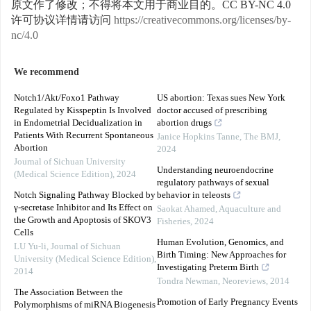
原文作了修改；不得将本文用于商业目的。CC BY-NC 4.0
许可协议详情请访问
https://creativecommons.org/licenses/by-
nc/4.0
We recommend
Notch1/Akt/Foxo1 Pathway
US abortion: Texas sues New York
Regulated by Kisspeptin Is Involved
doctor accused of prescribing
in Endometrial Decidualization in
abortion drugs
Patients With Recurrent Spontaneous
Janice Hopkins Tanne
,
The BMJ
,
Abortion
2024
Journal of Sichuan University
Understanding neuroendocrine
(Medical Science Edition)
,
2024
regulatory pathways of sexual
Notch Signaling Pathway Blocked by
behavior in teleosts
γ-secretase Inhibitor and Its Effect on
Saokat Ahamed
,
Aquaculture and
the Growth and Apoptosis of SKOV3
Fisheries
,
2024
Cells
Human Evolution, Genomics, and
LU Yu-li
,
Journal of Sichuan
Birth Timing: New Approaches for
University (Medical Science Edition)
,
Investigating Preterm Birth
2014
Tondra Newman
,
Neoreviews
,
2014
The Association Between the
Promotion of Early Pregnancy Events
Polymorphisms of miRNA Biogenesis