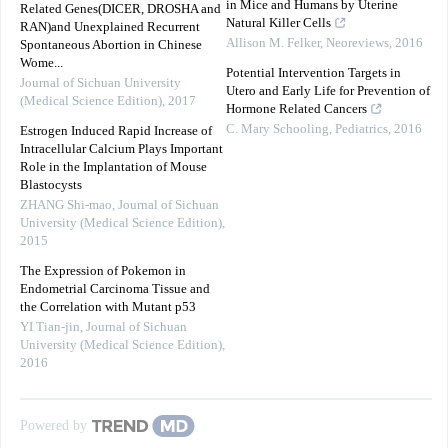
in Mice and Humans by Uterine
Related Genes(DICER, DROSHA and
Natural Killer Cells
RAN)and Unexplained Recurrent
Allison M. Felker
,
Neoreviews
,
2016
Spontaneous Abortion in Chinese
Wome...
Potential Intervention Targets in
Journal of Sichuan University
Utero and Early Life for Prevention of
(Medical Science Edition)
,
2017
Hormone Related Cancers
C. Mary Schooling
,
Pediatrics
,
2016
Estrogen Induced Rapid Increase of
Intracellular Calcium Plays Important
Role in the Implantation of Mouse
Blastocysts
ZHANG Shi-mao
,
Journal of Sichuan
University (Medical Science Edition)
,
2015
The Expression of Pokemon in
Endometrial Carcinoma Tissue and
the Correlation with Mutant p53
YI Tian-jin
,
Journal of Sichuan
University (Medical Science Edition)
,
2016
Powered by