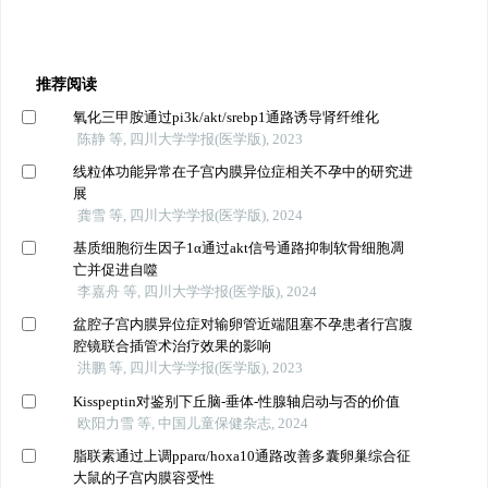
推荐阅读
氧化三甲胺通过pi3k/akt/srebp1通路诱导肾纤维化
陈静 等, 四川大学学报(医学版), 2023
线粒体功能异常在子宫内膜异位症相关不孕中的研究进
展
龚雪 等, 四川大学学报(医学版), 2024
基质细胞衍生因子1α通过akt信号通路抑制软骨细胞凋
亡并促进自噬
李嘉舟 等, 四川大学学报(医学版), 2024
盆腔子宫内膜异位症对输卵管近端阻塞不孕患者行宫腹
腔镜联合插管术治疗效果的影响
洪鹏 等, 四川大学学报(医学版), 2023
Kisspeptin对鉴别下丘脑-垂体-性腺轴启动与否的价值
欧阳力雪 等, 中国儿童保健杂志, 2024
脂联素通过上调pparα/hoxa10通路改善多囊卵巢综合征
大鼠的子宫内膜容受性