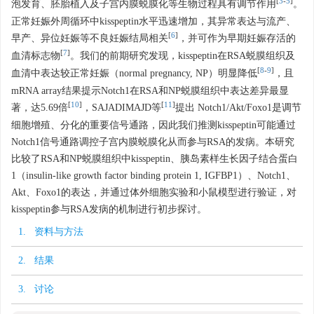
[
3
-
5
]
泡发育、胚胎植入及子宫内膜蜕膜化等生物过程具有调节作用
。
正常妊娠外周循环中kisspeptin水平迅速增加，其异常表达与流产、
[
6
]
早产、异位妊娠等不良妊娠结局相关
，并可作为早期妊娠存活的
[
7
]
血清标志物
。我们的前期研究发现，kisspeptin在RSA蜕膜组织及
[
8
-
9
]
血清中表达较正常妊娠（normal pregnancy, NP）明显降低
，且
mRNA array结果提示Notch1在RSA和NP蜕膜组织中表达差异最显
[
10
]
[
11
]
著，达5.69倍
，SAJADIMAJD等
提出 Notch1/Akt/Foxo1是调节
细胞增殖、分化的重要信号通路，因此我们推测kisspeptin可能通过
Notch1信号通路调控子宫内膜蜕膜化从而参与RSA的发病。本研究
比较了RSA和NP蜕膜组织中kisspeptin、胰岛素样生长因子结合蛋白
1（insulin-like growth factor binding protein 1, IGFBP1）、Notch1、
Akt、Foxo1的表达，并通过体外细胞实验和小鼠模型进行验证，对
kisspeptin参与RSA发病的机制进行初步探讨。
1. 资料与方法
2. 结果
3. 讨论