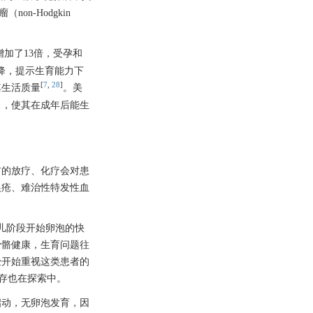
（non-Hodgkin
加了13倍，受孕和
著下降，提示生育能力下
[
7
,
28
]
其生活质量
。美
力，使其在成年后能生
前的放疗、化疗会对患
狼疮、难治性特发性血
胎儿阶段开始卵泡的快
骨骼健康，生育问题往
经开始重视这类患者的
保存也在探索中。
启动，无卵泡发育，因