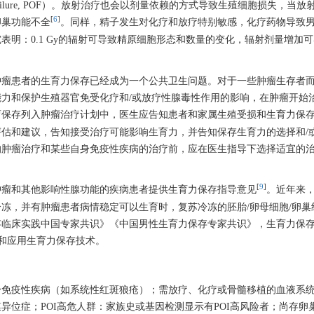
ovarian failure, POF）。放射治疗也会以剂量依赖的方式导致生殖细胞损失，当
[
6
]
卵巢功能不全
。同样，精子发生对化疗和放疗特别敏感，化疗药物导致
明：0.1 Gy的辐射可导致精原细胞形态和数量的变化，辐射剂量增加
肿瘤患者的生育力保存已经成为一个公共卫生问题。对于一些肿瘤生存者
力和保护生殖器官免受化疗和/或放疗性腺毒性作用的影响，在肿瘤开始
生育保存列入肿瘤治疗计划中，医生应告知患者和家属生殖受损和生育力保
估和建议，告知接受治疗可能影响生育力，并告知保存生育力的选择和/
的肿瘤治疗和某些自身免疫性疾病的治疗前，应在医生指导下选择适宜的
[
9
]
为肿瘤和其他影响性腺功能的疾病患者提供生育力保存指导意见
。近年来
冻，并有肿瘤患者病情稳定可以生育时，复苏冷冻的胚胎/卵母细胞/卵巢
存临床实践中国专家共识》《中国男性生育力保存专家共识》，生育力保
范和应用生育力保存技术。
身免疫性疾病（如系统性红斑狼疮）；需放疗、化疗或骨髓移植的血液系
症；POI高危人群：家族史或基因检测显示有POI高风险者；尚存卵巢功能