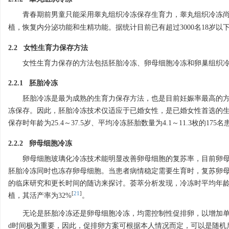
青春期前男童只能采用睾丸组织冷冻保存生育力，睾丸组织冷冻
植，恢复内分泌功能和生精功能。据统计目前已有超过
3000
名18岁以
2.2 女性生育力保存方法
女性生育力保存的方法包括胚胎冷冻、卵母细胞冷冻和卵巢组织
2.2.1 胚胎冷冻
胚胎冷冻是最为成熟的生育力保存方法，也是目前妊娠率最高的
冻保存。因此，胚胎冷冻技术仅适应于已婚女性，是已婚女性首选的生
保存时年龄为25.4～37.5岁、平均冷冻胚胎数量为4.1～11.3枚的1
2.2.2 卵母细胞冷冻
卵母细胞玻璃化冷冻技术能明显改善卵母细胞的复苏率，目前卵
胚胎冷冻同时也冻存卵母细胞。当患者病情稳定需要生育时，复苏卵母
的临床研究和更长时间的随访来探讨。荟萃分析发现，冷冻时平均年龄为1
[
21
]
植，其活产率为32%
。
无论是胚胎冷冻还是卵母细胞冷冻，均需控制性促排卵，以增加单
d时间极为重要，因此，促排卵方案可根据本人情况而定，可以是随机