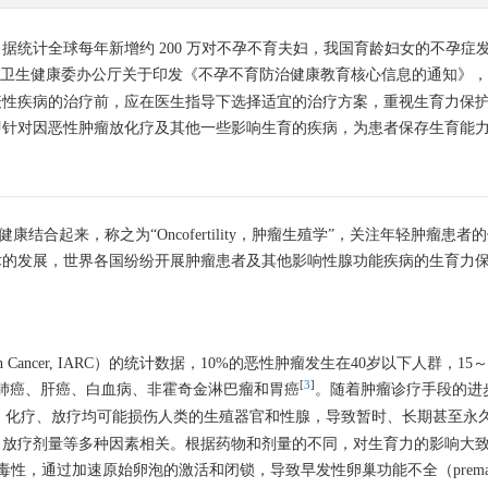
统计全球每年新增约 200 万对不孕不育夫妇，我国育龄妇女的不孕症发
月国家卫生健康委办公厅关于印发《不孕不育防治健康教育核心信息的通知》
性疾病的治疗前，应在医生指导下选择适宜的治疗方案，重视生育力保护
即针对因恶性肿瘤放化疗及其他一些影响生育的疾病，为患者保存生育能
康结合起来，称之为“Oncofertility，肿瘤生殖学”，关注年轻肿瘤患
术的发展，世界各国纷纷开展肿瘤患者及其他影响性腺功能疾病的生育力
esearch on Cancer, IARC）的统计数据，10%的恶性肿瘤发生在40岁以下人群
[
3
]
、肺癌、肝癌、白血病、非霍奇金淋巴瘤和胃癌
。随着肿瘤诊疗手段的进
术、化疗、放疗均可能损伤人类的生殖器官和性腺，导致暂时、长期甚至永
、放疗剂量等多种因素相关。根据药物和剂量的不同，对生育力的影响大
性，通过加速原始卵泡的激活和闭锁，导致早发性卵巢功能不全（premature 