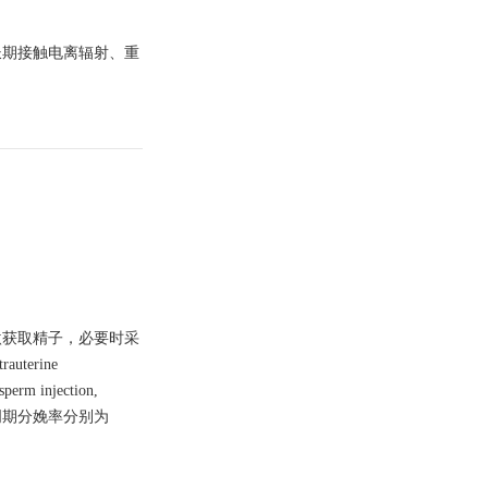
长期接触电离辐射、重
激获取精子，必要时采
erine
rm injection,
每周期分娩率分别为