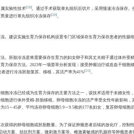
[
19
]
尚属实验性技术
。通过手术获取睾丸组织后切片，采用慢速冷冻保存。
[
20
]
下男童进行睾丸组织冷冻保存
。
冷冻。建议实施生育力保存机构设置专门区域保存生育力保存患者的性腺
方法。胚胎冷冻是将需要保存生育力的妇女卵子和其丈夫精子通过体外受
育力保存方法。2023年一项荟萃分析发现：接受肿瘤治疗或造血干细胞
[
21
]
75名患者进行冷冻胚胎复苏、移植，其活产率为41%
。
母细胞冷冻已经成为生育力保存的主要方法之一，该技术适用于未婚女性
细胞进行体外受精-胚胎移植。卵母细胞冷冻的活产率受女性年龄影响，
5～45岁、平均冻存卵母细胞5.9～9.5枚的177名妇女，复苏卵母细
次获得的卵母细胞或胚胎数量。为了保证肿瘤患者后续的放化疗，控制性促
启动方案、拮抗剂方案、微刺激方案等。雌激素敏感的乳腺癌等肿瘤患者