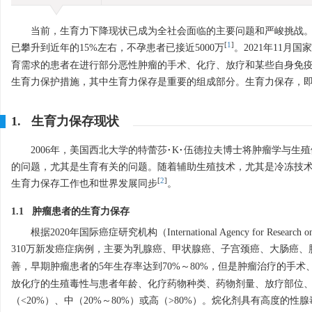
当前，生育力下降现状已成为全社会面临的主要问题和严峻挑战。据
[
1
]
已攀升到近年的15%左右，不孕患者已接近
5000
万
。2021年11
育需求的患者在进行部分恶性肿瘤的手术、化疗、放疗和某些自身免疫
生育力保护措施，其中生育力保存是重要的组成部分。生育力保存，
1. 生育力保存现状
2006年，美国西北大学的特蕾莎·K·伍德拉夫博士将肿瘤学与生殖健
的问题，尤其是生育有关的问题。随着辅助生殖技术，尤其是冷冻技
[
2
]
生育力保存工作也和世界发展同步
。
1.1 肿瘤患者的生育力保存
根据2020年国际癌症研究机构（International Agency for R
310万新发癌症病例，主要为乳腺癌、甲状腺癌、子宫颈癌、大肠癌
善，早期肿瘤患者的5年生存率达到70%～80%，但是肿瘤治疗的手
放化疗的生殖毒性与患者年龄、化疗药物种类、药物剂量、放疗部位
（<20%）、中（20%～80%）或高（>80%）。烷化剂具有高度的性腺毒