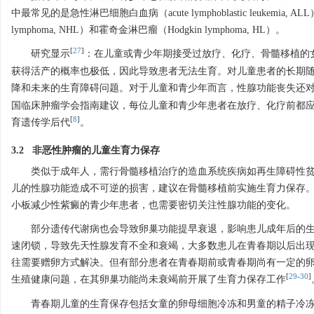
中最常见的是急性淋巴细胞白血病（acute lymphoblastic leukemia, AL
lymphoma, NHL）和霍奇金淋巴瘤（Hodgkin lymphoma, HL）。
[
27
]
研究显示
：在儿童或青少年期接受过放疗、化疗、骨髓移植的女
获得活产的概率也极低，因此导致患者无法生育。对儿童患者的长期随访也显示，治
降和未来的生育障碍问题。对于儿童和青少年而言，性腺功能丧失还
国临床肿瘤学会指南建议，每位儿童和青少年患者在放疗、化疗前都
[
8
]
育遗传学后代
。
3.2 非恶性肿瘤的儿童生育力保存
类似于成年人，需行骨髓移植治疗的造血系统疾病如再生障碍性
儿的性腺功能造成不可逆的损害，建议在骨髓移植前实施生育力保存
小板减少性紫癜的青少年患者，也需要密切关注性腺功能的变化。
部分遗传代谢病也会导致卵巢功能提早衰退，影响患儿成年后的生育
速闭锁，导致先天性腺发育不全和衰竭，大多数患儿在青春期以后出
往需要赠卵方式解决。但有部分患者在青春期前或青春期尚有一定的
[
29
-
30
]
生殖健康问题，在其卵巢功能尚未衰竭前开展了生育力保存工作
青春期儿童的生育保存包括女童的卵母细胞冷冻和男童的精子冷