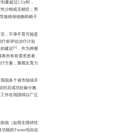
放射剂量超过2 Gy时，
男性少精或无精症；男
可导致精母细胞和精子
而言，不孕不育可能是
治疗前评估治疗计划
[
8
]
存的建议
，作为肿瘤
或将所有有需求患者
治疗方案，重视生育力
，我国多个省市陆续开
组织后成功妊娠分娩
存工作在我国得以广泛
统疾病（如再生障碍性
的Turner综合征