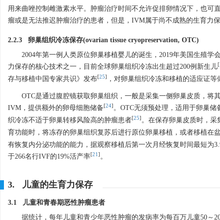
用来曲唑控制雌激素水平。肿瘤治疗时间不允许促排卵情况下，也可
瘤或是无法推迟肿瘤治疗的患者，但是，IVM属于尚不成熟的生育力
2.2.3 卵巢组织冷冻保存(ovarian tissue cryopreservation, OTC)
2004年第一例人类原位卵巢移植婴儿的诞生，2019年美国生殖
[
力保存的核心技术之一，目前全球卵巢组织冷冻出生超过200例新生儿
[
25
]
存与移植中国专家共识》发布
，对卵巢组织冷冻和移植的适应证等
OTC是通过腹腔镜获取卵巢组织，一般是采集一侧卵巢皮质，将其切割
[
24
]
IVM，提供额外的卵母细胞储备
。OTC无须预处理，适用于卵巢
[
25
]
织冷冻不适于卵巢转移风险高的肿瘤患者
。在保存卵巢皮质时，采
育功能时，将冻存的卵巢组织复苏后进行原位卵巢移植，或者移植在
有恢复内分泌功能的能力，据观察移植后第一次月经恢复时间最短为3.9
[
21
]
于266名行IVF的19%活产率
。
3. 儿童的生育力保存
3.1 儿童和青春期恶性肿瘤患者
据统计，每年儿童和青少年恶性肿瘤的发病率为每百万儿童50～2