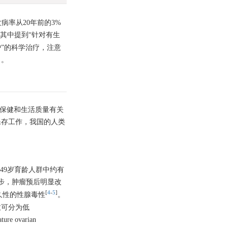
病率从20年前的3%
，其中提到“针对有生
”的科学治疗，注意
力。
者的保健和生活质量有关
保存工作，我国的人类
，15～49岁育龄人群中约有
步，肿瘤预后明显改
[
4
-
5
]
久性的性腺毒性
。
致可分为低
ovarian