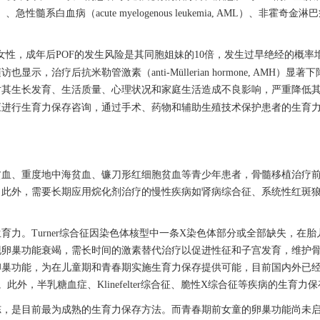
L）、急性髓系白血病（acute myelogenous leukemia, AML）、非霍奇金淋巴瘤
性，成年后POF的发生风险是其同胞姐妹的10倍，发生过早绝经的概率增
疗后抗米勒管激素（anti-Müllerian hormone, AMH）显
对其生长发育、生活质量、心理状况和家庭生活造成不良影响，严重降低
应进行生育力保存咨询，通过手术、药物和辅助生殖技术保护患者的生育
贫血、重度地中海贫血、镰刀形红细胞贫血等青少年患者，骨髓移植治疗
。此外，需要长期应用烷化剂治疗的慢性疾病如肾病综合征、系统性红斑
力。Turner综合征因染色体核型中一条X染色体部分或全部缺失，在
现卵巢功能衰竭，需长时间的激素替代治疗以促进性征和子宫发育，维护
卵巢功能，为在儿童期和青春期实施生育力保存提供可能，目前国内外已
。此外，半乳糖血症、Klinefelter综合征、脆性X综合征等疾病的生育力
冻，是目前最为成熟的生育力保存方法。而青春期前女童的卵巢功能尚未