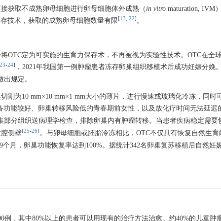
直接获取不成熟卵母细胞进行卵母细胞体外成熟（
in vitro
maturation,
[
13
,
22
]
保存技术，获取的成熟卵母细胞数量有限
。
学会将OTC定为可实施的生育力保存术，不再被视为实验性技术。OTC在全
23
-
24
]
，2021年我国第一例肿瘤患者冻存卵巢组织移植术后成功妊娠分娩。
做出规定。
为10 mm×10 mm×1 mm大小的薄片，进行慢速或玻璃化冷冻，同
储备功能较好、卵巢转移风险低的青春期前女性，以及放化疗时间无法延迟
集部分组织送病理学检查，排除卵巢内有肿瘤转移。当患者疾病稳定需要
[
25
-
26
]
盆腔侧壁
。与卵母细胞或胚胎冷冻相比，OTC不仅具有恢复自然生育
个月，卵巢功能恢复率达到100%。据统计342名卵巢复苏移植后自然妊娠
00例，其中80%以上的患者可以用现有的治疗方法治愈。约40%的儿童肿