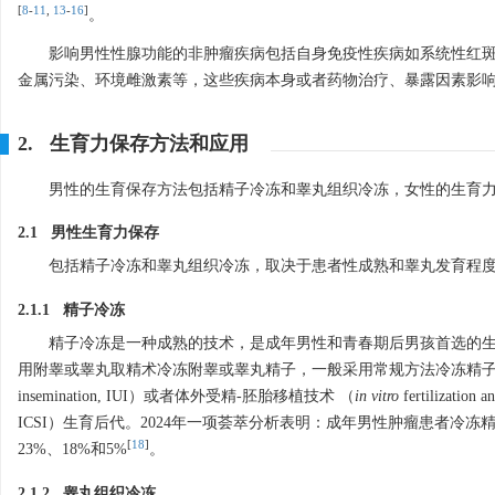
[
8
-
11
,
13
-
16
]
。
影响男性性腺功能的非肿瘤疾病包括自身免疫性疾病如系统性红
金属污染、环境雌激素等，这些疾病本身或者药物治疗、暴露因素影
2. 生育力保存方法和应用
男性的生育保存方法包括精子冷冻和睾丸组织冷冻，女性的生育
2.1 男性生育力保存
包括精子冷冻和睾丸组织冷冻，取决于患者性成熟和睾丸发育程
2.1.1 精子冷冻
精子冷冻是一种成熟的技术，是成年男性和青春期后男孩首选的
用附睾或睾丸取精术冷冻附睾或睾丸精子，一般采用常规方法冷冻精子。待精
insemination, IUI）或者体外受精-胚胎移植技术 （
in vitro
fertilizatio
ICSI）生育后代。2024年一项荟萃分析表明：成年男性肿瘤患者冷冻精子
[
18
]
23%、18%和5%
。
2.1.2 睾丸组织冷冻