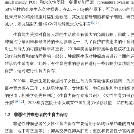
insufficiency, POI）和永久性闭经，卵巢功能早衰（premature 
50%的性腺会发生永久性损害；在2.5～5 Gy的剂量下，可导致60%的
性未成熟的精原细胞对辐射最敏感，其次是精母细胞和精子细胞。研究表
[
5
,
7
]
减少，睾丸辐射剂量>6 Gy可能导致永久性不育
。
生育能力受损对育龄人群的生活质量有很大的负面影响，因此，
肿瘤治疗最困难和最痛苦的长期影响之一。为了保护肿瘤患者的生育能
对生育能力的可能影响非常重要。2018年美国临床肿瘤学会建议将
治疗前教育和知情同意的一部分，肿瘤医生应对肿瘤患者进行全面的评
转诊给生殖专家。此外，有生育需求的患者在进行一些影响卵巢功能
保护，适时进行生育力保存。
2020年，欧洲生殖协会提出了女性生育力保存最佳实践指南，
展生育力保存工作，包括男性精子、女性胚胎、卵母细胞和卵巢组织冷
的报道，相关学会先后制定《生育力保存专家共识》《女性生育力保
[
10
-
12
]
开展
。2023年乔杰院士牵头成立中国生育力保存联盟，旨在规
1.2 非恶性肿瘤患者的生育力保存
非恶性肿瘤患者的女性生育力保存主要适用于影响卵巢功能的自
贫血、地中海贫血等）；卵巢交界性卵巢肿瘤；重度和复发性子宫内膜异位