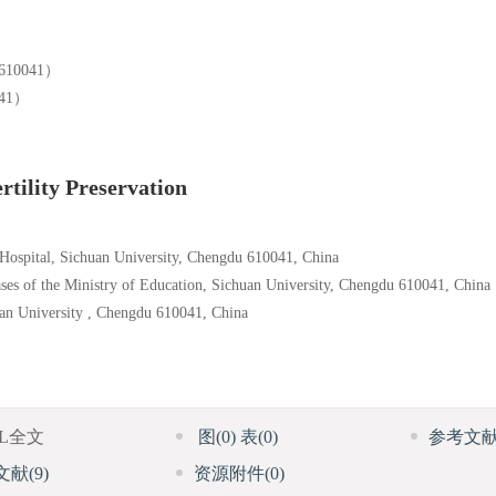
0041）
41）
rtility Preservation
Hospital, Sichuan University, Chengdu 610041, China
ses of the Ministry of Education, Sichuan University, Chengdu 610041, China
an University , Chengdu 610041, China
ML全文
图
(0)
表
(0)
参考文
文献
(9)
资源附件
(0)