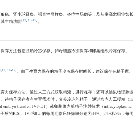
斑狼疮、肾小球肾炎、强直性脊柱炎、炎症性肠病等，及从事高危职业如
[
12
,
16
-
17
]
响其生精功能
。
力保存方法包括胚胎冷冻保存、卵母细胞冷冻保存和卵巢组织冷冻保存。
[
12
,
16
-
17
]
度
。由于生育力保存的精子冷冻保存时间长，建议保存在精子库。
生育力保存方法。通过人工方式获取精液，进行冻存；还可以辅以物理刺
子保存者有生育需求时，复苏冷冻的精子，通过宫内人工授精（intraut
n and embryo transfer, IVF-ET）或卵胞浆内单精子注射技术（intracytoplasmic spe
后的ICSI、IVF和IUI的每周期临床妊娠率分别为34%、24%和9%，