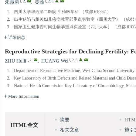
1, 2
,
1, 2, 3
,
,
朱慧莉
,
黄薇
1.
四川大学华西第二医院 生殖医学科 （成都 610041）
2.
出生缺陷与相关妇儿疾病教育部重点实验室（四川大学） （成都 61
3.
国家卫生健康委时间生物学重点实验室（四川大学） （成都 6100
详细信息
Reproductive Strategies for Declining Fertility: Fe
1, 2
,
1, 2, 3
,
,
ZHU Huili
,
HUANG Wei
1.
Department of Reproductive Medicine, West China Second University 
2.
Key Laboratory of Birth Defects and Related Maternal and Child Disea
3.
National Health Commission Key Laboratory of Chronobiology, Sichu
More Information
摘要
HT
HTML全文
相关文章
施引