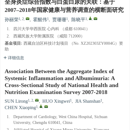
全身炎症综合指数与白蛋白尿的关联：基于
2007–2018年国家健康与营养调查的横断面研究
1, 2
,
1
1
1
,
,
孙丽荣
,
霍醒伟
,
贾珊珊
,
陈晓平
1.
四川大学华西医院 心内科 （成都 610041）
2.
西藏民族大学附属医院 （咸阳 712000）
基金项目:
西藏自治区科技计划项目 （No. XZ202303ZY0004G）资
助
详细信息
Association Between the Aggregate Index of
Systemic Inflammation and Albuminuria: A
Cross-Sectional Study of National Health and
Nutrition Examination Survey 2007-2018
1, 2
,
1
1
SUN Lirong
,
HUO Xingwei
,
JIA Shanshan
,
1
,
,
CHEN Xiaoping
1.
Department of Cardiology, West China Hospital, Sichuan
University, Chengdu 610041, China