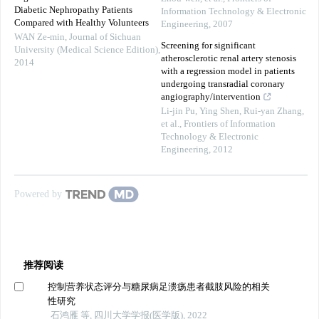
Diabetic Nephropathy Patients
Information Technology & Electronic
Compared with Healthy Volunteers
Engineering
,
2007
WAN Ze-min
,
Journal of Sichuan
Screening for significant
University (Medical Science Edition)
,
atherosclerotic renal artery stenosis
2014
with a regression model in patients
undergoing transradial coronary
angiography/intervention
Li-jin Pu, Ying Shen, Rui-yan Zhang,
et al.
,
Frontiers of Information
Technology & Electronic
Engineering
,
2012
Powered by
推荐阅读
控制营养状态评分与糖尿病足溃疡患者截肢风险的相关
性研究
石鸿雁 等, 四川大学学报(医学版), 2022