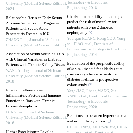
Technology & Electronic
University (Medical Science Edition)
,
Engineering
,
2018
2024
Charlson comorbidity index helps
Relationship Between Early Serum
predict the risk of mortality for
Albumin Variation and Prognosis in
patients with type 2 diabetic
Patients with Severe Acute
nephropathy
Pancreatitis Treated in ICU
You-qun HUANG, Rong GOU, Yong-
ZHANG Ting
,
Journal of Sichuan
shu DIAO, et al.
,
Frontiers of
University (Medical Science Edition)
Information Technology & Electronic
Association of Serum Soluble CD36
Engineering
,
2014
with Clinical Variables in Diabetic
Evaluation of the prognostic ability
Patients with Chronic Kidney Diseas
of serum uric acid for elderly acute
WANG Yi-ting
,
Journal of Sichuan
coronary syndrome patients with
University (Medical Science Edition)
,
diabetes mellitus: a prospective
2018
cohort study
Effect of Leflunomideon
Yang JIAO, Jihang WANG, Xia
Inflammatory Factors and Immune
YANG, et al.
,
Frontiers of Information
Function in Rats with Chronic
Technology & Electronic
Glomerulonephritis
Engineering
,
2020
DENG Fei
,
Journal of Sichuan
Relationship between hyperuricemia
University (Medical Science Edition)
,
and metabolic syndrome
2016
CHEN Li-ying, ZHU Wen-hua, CHEN
Higher Procalcitonin Level in
Zhou-wen, et al.
,
Frontiers of