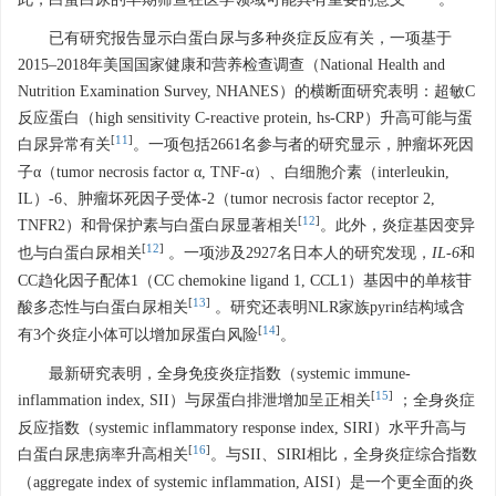
此，白蛋白尿的早期筛查在医学领域可能具有重要的意义
。
已有研究报告显示白蛋白尿与多种炎症反应有关，一项基于
2015–2018年美国国家健康和营养检查调查（National Health and
Nutrition Examination Survey, NHANES）的横断面研究表明：超敏C
反应蛋白（high sensitivity C-reactive protein, hs-CRP）升高可能与蛋
[
11
]
白尿异常有关
。一项包括
2661
名参与者的研究显示，肿瘤坏死因
子α（tumor necrosis factor α, TNF-α）、白细胞介素（interleukin,
IL）-6、肿瘤坏死因子受体-2（tumor necrosis factor receptor 2,
[
12
]
TNFR2）和骨保护素与白蛋白尿显著相关
。此外，炎症基因变异
[
12
]
也与白蛋白尿相关
。一项涉及
2927
名日本人的研究发现，
IL
-
6
和
CC趋化因子配体1（CC chemokine ligand 1, CCL1）基因中的单核苷
[
13
]
酸多态性与白蛋白尿相关
。研究还表明NLR家族pyrin结构域含
[
14
]
有3个炎症小体可以增加尿蛋白风险
。
最新研究表明，全身免疫炎症指数（systemic immune-
[
15
]
inflammation index, SII）与尿蛋白排泄增加呈正相关
；全身炎症
反应指数（systemic inflammatory response index, SIRI）水平升高与
[
16
]
白蛋白尿患病率升高相关
。与SII、SIRI相比，全身炎症综合指数
（aggregate index of systemic inflammation, AISI）是一个更全面的炎