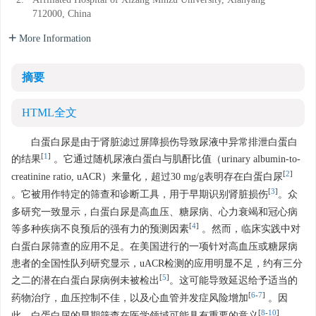
2.
Affiliated Hospital of Xizang Minzu University, Xianyang
712000, China
More Information
摘要
HTML全文
白蛋白尿是由于肾脏滤过屏障损伤导致尿液中异常排泄白蛋白
[
1
]
的结果
。它通过随机尿液白蛋白与肌酐比值（urinary albumin-to-
[
2
]
creatinine ratio, uACR）来量化，超过30 mg/g表明存在白蛋白尿
[
3
]
。它被用作特定的筛查和诊断工具，用于早期识别肾脏损伤
。众
多研究一致显示，白蛋白尿是高血压、糖尿病、心力衰竭和冠心病
[
4
]
等多种疾病不良预后的强有力的预测因素
。然而，临床实践中对
白蛋白尿筛查的应用不足。在美国进行的一项针对高血压或糖尿病
患者的全国性队列研究显示，uACR检测的应用明显不足，约有三分
[
5
]
之二的潜在白蛋白尿病例未被检出
。这可能导致延迟给予适当的
[
6
-
7
]
药物治疗，血压控制不佳，以及心血管并发症风险增加
。因
[
8
-
10
]