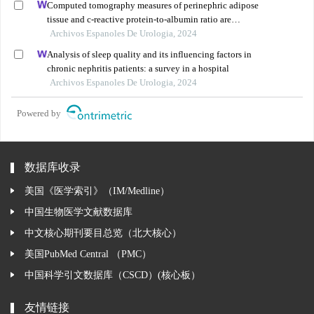
Computed tomography measures of perinephric adipose
tissue and c-reactive protein-to-albumin ratio are
associated with common prognostic models for
Archivos Espanoles De Urologia, 2024
nonmetastatic clear cell renal cell carcinoma patients
Analysis of sleep quality and its influencing factors in
chronic nephritis patients: a survey in a hospital
Archivos Espanoles De Urologia, 2024
Powered by
数据库收录
美国《医学索引》（IM/Medline）
中国生物医学文献数据库
中文核心期刊要目总览（北大核心）
美国PubMed Central （PMC）
中国科学引文数据库（CSCD）(核心板）
友情链接