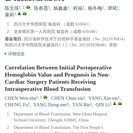
1, 2
,
1
1
1
1
1
陈文珠
,
陈春霞
,
杨鑫鑫
,
程福
,
杨冬梅
,
谭斌
,
1
,
,
秦莉
1.
四川大学华西医院 输血科 （成都 610041）
2.
龙泉驿区第一人民医院 输血科（成都 610100）
基金项目:
四川省科学技术厅自然科学基金项目（No. 2021YJ0454）
和四川大学华西医院卓越项目1.3.5（No. 2021HXFH048）资助
详细信息
Correlation Between Initial Postoperative
Hemoglobin Value and Prognosis in Non-
Cardiac Surgery Patients Receiving
Intraoperative Blood Transfusion
1, 2
,
1
1
CHEN Wen-zhu
,
CHEN Chun-xia
,
YANG Xin-xin
,
1
1
1
1
,
,
CHENG Fu
,
YANG Dong-mei
,
TAN Bin
,
QIN Li
1.
Department of Blood Transfusion, West China Hospital,
Sichuan University, Chengdu 610041, China
2.
Department of Blood Transfusion, The First People's