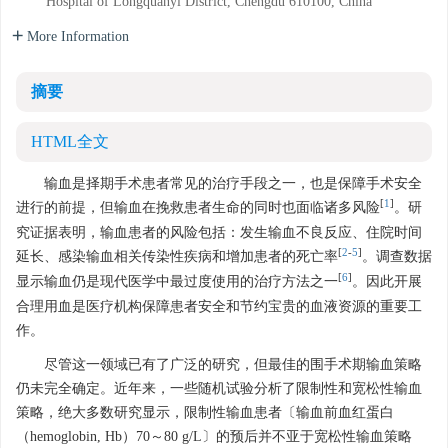
Hospital of Longquanyi District, Chengdu 610100, China
More Information
摘要
HTML全文
输血是择期手术患者常见的治疗手段之一，也是保障手术安全
[
1
]
进行的前提，但输血在挽救患者生命的同时也面临诸多风险
。研
究证据表明，输血患者的风险包括：发生输血不良反应、住院时间
[
2
-
5
]
延长、感染输血相关传染性疾病和增加患者的死亡率
。调查数据
[
6
]
显示输血仍是现代医学中最过度使用的治疗方法之一
。因此开展
合理用血是医疗机构保障患者安全和节约宝贵的血液资源的重要工
作。
尽管这一领域已有了广泛的研究，但最佳的围手术期输血策略
仍未完全确定。近年来，一些随机试验分析了限制性和宽松性输血
策略，绝大多数研究显示，限制性输血患者〔输血前血红蛋白
（hemoglobin, Hb）70～80 g/L〕的预后并不亚于宽松性输血策略