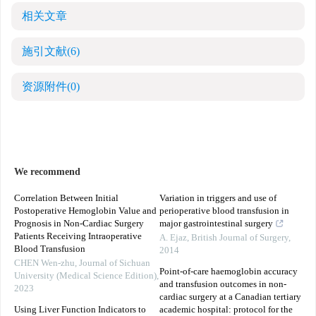
相关文章
施引文献
(6)
资源附件
(0)
We recommend
Correlation Between Initial
Variation in triggers and use of
Postoperative Hemoglobin Value and
perioperative blood transfusion in
Prognosis in Non-Cardiac Surgery
major gastrointestinal surgery
Patients Receiving Intraoperative
A. Ejaz
,
British Journal of Surgery
,
Blood Transfusion
2014
CHEN Wen-zhu
,
Journal of Sichuan
Point-of-care haemoglobin accuracy
University (Medical Science Edition)
,
and transfusion outcomes in non-
2023
cardiac surgery at a Canadian tertiary
Using Liver Function Indicators to
academic hospital: protocol for the