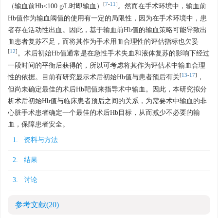
[
7
-
11
]
（输血前Hb<100 g/L时即输血）
。然而在手术环境中，输血前
Hb值作为输血阈值的使用有一定的局限性，因为在手术环境中，患
者存在活动性出血。因此，基于输血前Hb值的输血策略可能导致出
血患者复苏不足，而将其作为手术用血合理性的评估指标也欠妥
[
12
]
。术后初始Hb值通常是在急性手术失血和液体复苏的影响下经过
一段时间的平衡后获得的，所以可考虑将其作为评估术中输血合理
[
13
-
17
]
性的依据。目前有研究显示术后初始Hb值与患者预后有关
，
但尚未确定最佳的术后Hb靶值来指导术中输血。因此，本研究拟分
析术后初始Hb值与临床患者预后之间的关系，为需要术中输血的非
心脏手术患者确定一个最佳的术后Hb目标，从而减少不必要的输
血，保障患者安全。
1. 资料与方法
2. 结果
3. 讨论
参考文献
(20)