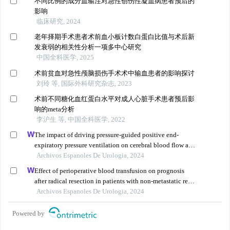
不同比例的成分血输注对急性创伤性凝血病患者预后的
影响
临床研究, 2024
老年择期手术患者术前血小板计数白蛋白比值与术后新
发衰弱的相关性分析一项多中心研究
中国全科医学, 2025
术前贫血对急性颅脑损伤手术术中输血患者的影响探讨
刘玲 等, 国际外科研究杂志, 2023
术前不同糖化血红蛋白水平对成人心脏手术患者预后影
响的meta分析
李沪生 等, 中国全科医学, 2022
The impact of driving pressure-guided positive end-
expiratory pressure ventilation on cerebral blood flow and
pulmonary function in patients undergoing laparoscopic
Archivos Espanoles De Urologia, 2024
radical prostatectomy
Effect of perioperative blood transfusion on prognosis
after radical resection in patients with non-metastatic renal
cell carcinoma: a retrospective analysis
Archivos Espanoles De Urologia, 2024
Powered by