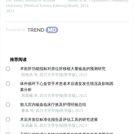
LIU Yuwei
,
Journal of Sichuan
Sterne, et al.
,
J Epidemiol Community
University (Medical Science Edition)
,
Health
,
2014
2023
Powered by
推荐阅读
术前肝功能指标对原位肝移植大量输血的预测研究
胡艳杰 等, 四川大学学报(医学版), 2023
体外循环下心血管手术患者术后谵妄发生情况及影响因
素分析
周晨曦 等, 四川大学学报(医学版), 2023
胎儿宫内输血临床疗效及护理经验总结
董淼 等, 四川大学学报(医学版), 2023
术后并发症标准化报告及评估工具的研究进展
朱易豪 等, 四川大学学报(医学版), 2022