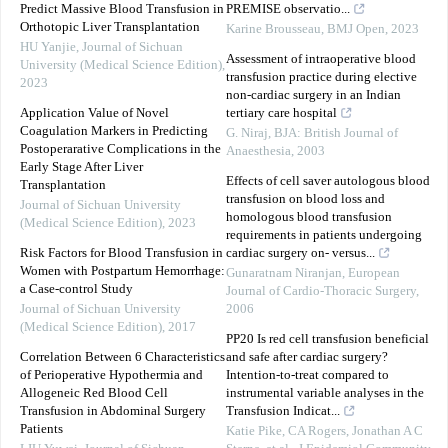
Predict Massive Blood Transfusion in
PREMISE observatio...
Orthotopic Liver Transplantation
Karine Brousseau
,
BMJ Open
,
2023
HU Yanjie
,
Journal of Sichuan
Assessment of intraoperative blood
University (Medical Science Edition)
,
transfusion practice during elective
2023
non‐cardiac surgery in an Indian
Application Value of Novel
tertiary care hospital
Coagulation Markers in Predicting
G. Niraj
,
BJA: British Journal of
Postoperarative Complications in the
Anaesthesia
,
2003
Early Stage After Liver
Effects of cell saver autologous blood
Transplantation
transfusion on blood loss and
Journal of Sichuan University
homologous blood transfusion
(Medical Science Edition)
,
2023
requirements in patients undergoing
Risk Factors for Blood Transfusion in
cardiac surgery on- versus...
Women with Postpartum Hemorrhage:
Gunaratnam Niranjan
,
European
a Case-control Study
Journal of Cardio-Thoracic Surgery
,
Journal of Sichuan University
2006
(Medical Science Edition)
,
2017
PP20 Is red cell transfusion beneficial
Correlation Between 6 Characteristics
and safe after cardiac surgery?
of Perioperative Hypothermia and
Intention-to-treat compared to
Allogeneic Red Blood Cell
instrumental variable analyses in the
Transfusion in Abdominal Surgery
Transfusion Indicat...
Patients
Katie Pike, CA Rogers, Jonathan A C