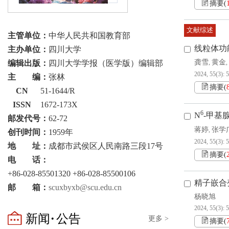
摘要
(
文献综述
主管单位：
中华人民共和国教育部
线粒体功
主办单位：
四川大学
龚雪
黄金
编辑出版：
四川大学学报（医学版）编辑部
,
,
2024, 55(3): 
主 编：
张林
摘要
(
CN
51-1644/R
ISSN
1672-173X
6
N
-甲基
邮发代号：
62-72
蒋婷
张学
,
创刊时间：
1959年
2024, 55(3): 
地 址：
成都市武侯区人民南路三段17号
摘要
(
电 话：
+86-028-85501320 +86-028-85500106
精子嵌合
邮 箱：
scuxbyxb@scu.edu.cn
杨晓旭
2024, 55(3): 
新闻·公告
更多 >
摘要
(