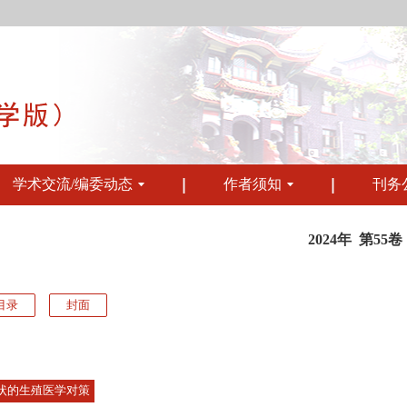
学术交流/编委动态
作者须知
刊务
2024年 第55卷
目录
封面
状的生殖医学对策