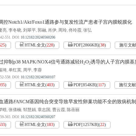
ptin调控Notch1/Akt/Foxo1通路参与复发性流产患者子宫内膜蜕膜化
建亮
李冬晓
刘翠平
郭融
肖伊
周玲
佟玲霞
张弘
,
,
,
,
,
,
,
542-551.
DOI:
10.12182/20240560206
625
)
HTML全文
(
228
)
PDF[
2866KB
]
(
38
)
施引文
抑制p38 MAPK/NOX4信号通路减轻H
O
诱导的人子宫内膜基
2
2
瑞琦
单红英
周平
李蓉
,
,
,
552-558.
DOI:
10.12182/20240560107
935
)
HTML全文
(
403
)
PDF[
854KB
]
(
117
)
施引文献
血通路
FANCM
基因纯合突变导致早发性卵巢功能不全的致病机
梦晗
张倩楠
邹慧娟
章志国
曹云霞
陈蓓丽
,
,
,
,
,
559-565.
DOI:
10.12182/20240560207
633
)
HTML全文
(
183
)
PDF[
1257KB
]
(
22
)