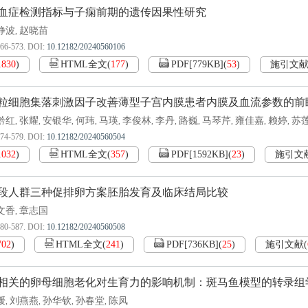
血症检测指标与子痫前期的遗传因果性研究
静波
赵晓苗
,
566-573.
DOI:
10.12182/20240560106
1830
)
HTML全文
(
177
)
PDF[
779KB
]
(
53
)
施引文
粒细胞集落刺激因子改善薄型子宫内膜患者内膜及血流参数的前
黔红
张耀
安银华
何玮
马瑛
李俊林
李丹
路巍
马琴芹
雍佳嘉
赖婷
苏
,
,
,
,
,
,
,
,
,
,
,
574-579.
DOI:
10.12182/20240560504
1032
)
HTML全文
(
357
)
PDF[
1592KB
]
(
23
)
施引文
段人群三种促排卵方案胚胎发育及临床结局比较
文香
章志国
,
580-587.
DOI:
10.12182/20240560508
702
)
HTML全文
(
241
)
PDF[
736KB
]
(
25
)
施引文献
(
相关的卵母细胞老化对生育力的影响机制：斑马鱼模型的转录组
媛
刘燕燕
孙华钦
孙春堂
陈凤
,
,
,
,