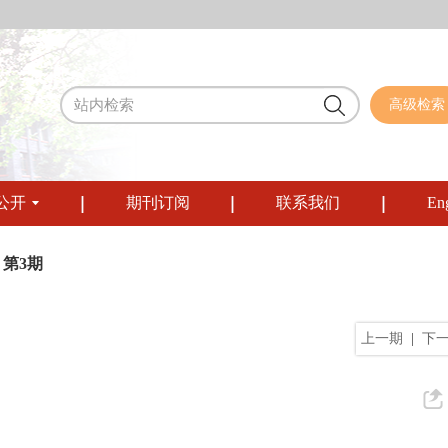
高级检索
公开
期刊订阅
联系我们
Eng
 第3期
上一期
|
下