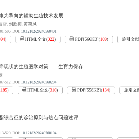
康为导向的辅助生殖技术发展
洁雪
刘欣梅
黄荷凤
,
,
501-506.
DOI:
10.12182/20240560401
994
)
HTML全文
(
322
)
PDF[
566KB
]
(
109
)
施引文
降现状的生殖医学对策——生育力保存
薇
507-512.
DOI:
10.12182/20240560204
2185
)
HTML全文
(
310
)
PDF[
558KB
]
(
134
)
施引文
脂综合征的诊治原则与热点问题述评
513-520.
DOI:
10.12182/20240560104