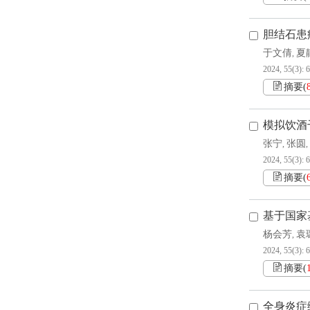
胆结石患
于文倩
夏
,
2024, 55(3): 
摘要
(
模拟饮酒
张宁
张圆
,
,
2024, 55(3): 
摘要
(
基于国家
杨会芳
袁
,
2024, 55(3): 
摘要
(
全身炎症