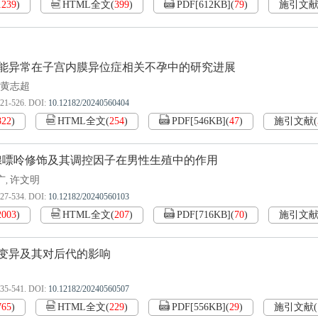
1239
)
HTML全文
(
399
)
PDF[
612KB
]
(
79
)
施引文
能异常在子宫内膜异位症相关不孕中的研究进展
黄志超
521-526.
DOI:
10.12182/20240560404
822
)
HTML全文
(
254
)
PDF[
546KB
]
(
47
)
施引文献
(
腺嘌呤修饰及其调控因子在男性生殖中的作用
广
许文明
,
527-534.
DOI:
10.12182/20240560103
2003
)
HTML全文
(
207
)
PDF[
716KB
]
(
70
)
施引文
变异及其对后代的影响
535-541.
DOI:
10.12182/20240560507
765
)
HTML全文
(
229
)
PDF[
556KB
]
(
29
)
施引文献
(