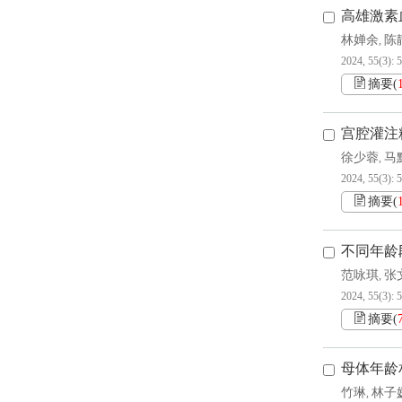
高雄激素
林婵余
陈
,
2024, 55(3): 
摘要
(
宫腔灌注
徐少蓉
马
,
2024, 55(3): 
摘要
(
不同年龄
范咏琪
张
,
2024, 55(3): 
摘要
(
母体年龄
竹琳
林子
,