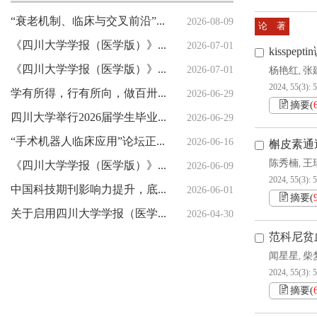
“衰老机制、临床与交叉前沿”论坛正式发布
2026-08-09
论 著
《四川大学学报（医学版）》印刷服务采购项目比选公示
2026-07-01
kisspe
《四川大学学报（医学版）》编辑部紧急声明
2026-07-01
杨艳红
张
,
2024, 55(3): 
学有所得，行有所向，做百卅川大的薪火赓续者 ——校长汪劲松在四川大学2026届学生毕业典礼上的讲话
2026-06-29
摘要
(
四川大学举行2026届学生毕业典礼暨学位授予仪式
2026-06-29
“手术机器人临床应用”论坛正式发布
2026-06-16
槲皮素通过
陈秀楠
王
《四川大学学报（医学版）》2026年编委会会议举行
,
2026-06-09
2024, 55(3): 
中国科技期刊影响力提升，底气何来？（创新谈）
2026-06-01
摘要
(
关于启用四川大学学报（医学版）新投审稿系统的通知
2026-04-30
范科尼贫
闻星星
柴
,
2024, 55(3): 
摘要
(