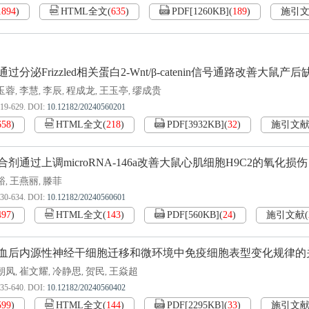
1894
)
HTML全文
(
635
)
PDF[
1260KB
]
(
189
)
施引
过分泌Frizzled相关蛋白2-Wnt/β-catenin信号通路改善大鼠产后
玉蓉
李慧
李辰
程成龙
王玉亭
缪成贵
,
,
,
,
,
619-629.
DOI:
10.12182/20240560201
658
)
HTML全文
(
218
)
PDF[
3932KB
]
(
32
)
施引文
剂通过上调microRNA-146a改善大鼠心肌细胞H9C2的氧化损伤
裕
王燕丽
滕菲
,
,
630-634.
DOI:
10.12182/20240560601
497
)
HTML全文
(
143
)
PDF[
560KB
]
(
24
)
施引文献
(
血后内源性神经干细胞迁移和微环境中免疫细胞表型变化规律的
朝凤
崔文耀
冷静思
贺民
王焱超
,
,
,
,
635-640.
DOI:
10.12182/20240560402
599
)
HTML全文
(
144
)
PDF[
2295KB
]
(
33
)
施引文