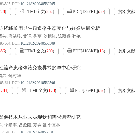
588-595.
DOI:
10.12182/20240560205
728
)
HTML全文
(
262
)
PDF[
1927KB
]
(
30
)
施引文
冻胚移植周期生殖道微生态变化与妊娠结局分析
雪芬
唐洁玲
黄译
吴蔓
刘恺钰
陈颖睿
孙艳
,
,
,
,
,
,
596-604.
DOI:
10.12182/20240560509
586
)
HTML全文
(
209
)
PDF[
4168KB
]
(
18
)
施引文
性流产患者体液免疫异常的单中心研究
胥晶
鲍时华
,
605-611.
DOI:
10.12182/20240560506
1784
)
HTML全文
(
173
)
PDF[
569KB
]
(
37
)
施引文
影像技术从业人员现状和需求调查研究
铮
李函宇
吕欣阳
夏春潮
李真林
,
,
,
,
612-618.
DOI:
10.12182/20240560301