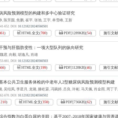
病风险预测模型的构建和多中心验证研究
静
陈芳圆
焦鹏
崔平
张弛
王宇
单雪峰
王新
,
,
,
,
,
,
,
641-652.
DOI:
10.12182/20240560501
861
)
HTML全文
(
700
)
PDF[
1289KB
]
(
54
)
施引文
干预与肝脂肪变性：一项大型队列的纵向研究
魏君
向毅
胡逸凡
肖雄
,
,
,
653-661.
DOI:
10.12182/20240560503
666
)
HTML全文
(
199
)
PDF[
1128KB
]
(
46
)
施引文献
基本公共卫生服务体检的中老年人2型糖尿病风险预测模型构建
璐
吴结凤
李星月
龙璐
滕屹霖
冯琬婷
吕良
许彬
马天佩
肖金雨
周丁子
,
,
,
,
,
,
,
,
,
,
662-670.
DOI:
10.12182/20240560502
1210
)
HTML全文
(
350
)
PDF[
736KB
]
(
62
)
施引文
综合指数与白蛋白尿的关联：基于2007–2018年国家健康与营