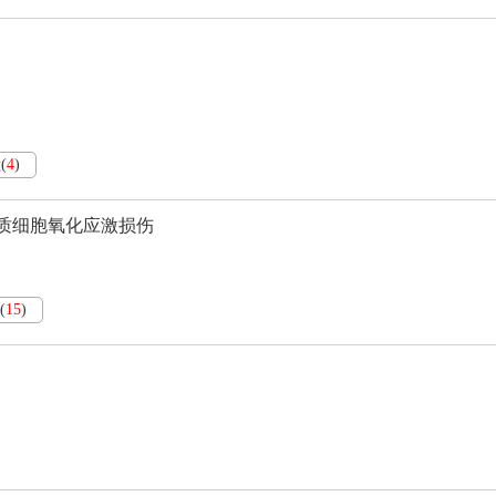
献
(
4
)
质细胞氧化应激损伤
(
15
)
制