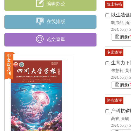
编辑办公
院士特稿
以生殖健
在线排版
胡沛然
潘
,
2024, 55(3): 
摘要
(
论文查重
专家述评
中
文
生育力下
双
月
朱慧莉
黄
,
刊
2024, 55(3): 
摘要
(
热点述评
产科抗磷
高睿
秦朗
,
2024, 55(3): 