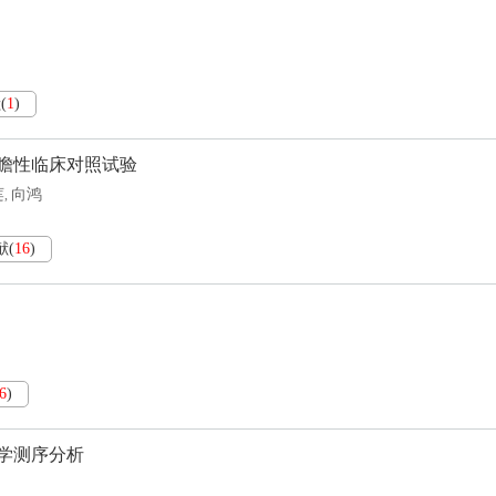
献
(
1
)
瞻性临床对照试验
莲
向鸿
,
献
(
16
)
6
)
学测序分析