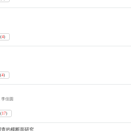
献
(
4
)
(
4
)
李佳圆
,
献
(
17
)
养调查的横断面研究