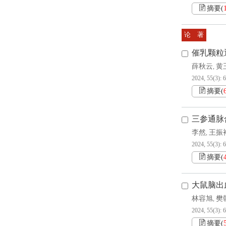
摘要
(
论 著
催乳颗粒通
薛秋云
黄
,
2024, 55(3): 
摘要
(
三参通脉合
李然
王振
,
2024, 55(3): 
摘要
(
大鼠脑出
林容旭
樊
,
2024, 55(3): 
摘要
(