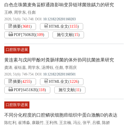
白色念珠菌麦角甾醇通路影响变异链球菌致龋力的研究
王峥
周学东
任彪
,
,
2020, 51(6): 742-748.
DOI:
10.12182/20201160203
摘要
(
3681
)
HTML全文
(
1155
)
PDF[
760KB
]
(
109
)
施引文献
(
15
)
口腔医学进展
黄连素与戊间甲酚对粪肠球菌的体外协同抗菌效果研究
龚涛
崔钰嘉
周学东
汤博钰
任彪
李雨庆
,
,
,
,
,
2020, 51(6): 749-754.
DOI:
10.12182/20201160501
摘要
(
4255
)
HTML全文
(
1226
)
PDF[
6451KB
]
(
118
)
施引文献
(
11
)
口腔医学进展
不同分化程度的口腔鳞状细胞癌组织中蛋白激酶D的表达
陈红利
崔博淼
康颖竹
王利伟
王京楠
冯云
张平
吕蝶
陈娇
,
,
,
,
,
,
,
,