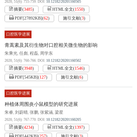
2020, 51(6): 755-759.
DOI:
10.12182/20201160505
摘要
(
3485
)
HTML全文
(
1550
)
PDF[
27892KB
]
(
62
)
施引文献
(
3
)
口腔医学进展
青蒿素及其衍生物对口腔相关微生物的影响
朱乘光
任彪
程磊
周学东
,
,
,
2020, 51(6): 760-766.
DOI:
10.12182/20201160502
摘要
(
3948
)
HTML全文
(
1546
)
PDF[
545KB
]
(
127
)
施引文献
(
6
)
口腔医学进展
种植体周围炎小鼠模型的研究进展
朱睿
刘蔚晴
张鹏
张紫涵
梁星
,
,
,
,
2020, 51(6): 767-770.
DOI:
10.12182/20201160205
摘要
(
4234
)
HTML全文
(
1397
)
PDF[
442KB
]
(
257
)
施引文献
(
3
)