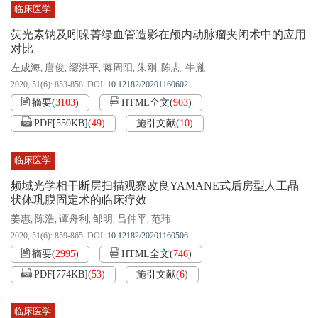
临床医学
荧光素钠及吲哚菁绿血管造影在颅内动脉瘤夹闭术中的应用
对比
左成海
唐俊
缪洪平
蒋周阳
朱刚
陈志
牛胤
,
,
,
,
,
,
2020, 51(6): 853-858.
DOI:
10.12182/20201160602
摘要
(
3103
)
HTML全文
(
903
)
PDF[
550KB
]
(
49
)
施引文献
(
10
)
临床医学
频域光学相干断层扫描观察改良YAMANE式后房型人工晶
状体巩膜固定术的临床疗效
姜惠
陈浩
谭舟利
邹明
吕仲平
范玮
,
,
,
,
,
2020, 51(6): 859-865.
DOI:
10.12182/20201160506
摘要
(
2995
)
HTML全文
(
746
)
PDF[
774KB
]
(
53
)
施引文献
(
6
)
临床医学