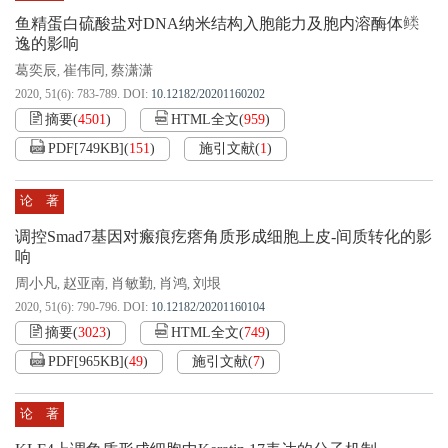
鱼精蛋白硫酸盐对DNA纳米结构入胞能力及胞内溶酶体逃
逸的影响
葛奕辰
崔伟同
蔡潇潇
,
,
2020, 51(6): 783-789.
DOI:
10.12182/20201160202
摘要
(
4501
)
HTML全文
(
959
)
PDF[
749KB
]
(
151
)
施引文献
(
1
)
论 著
调控Smad7基因对瘢痕疙瘩角质形成细胞上皮-间质转化的影
响
周小凡
赵亚南
肖敏勤
肖鸿
刘垠
,
,
,
,
2020, 51(6): 790-796.
DOI:
10.12182/20201160104
摘要
(
3023
)
HTML全文
(
749
)
PDF[
965KB
]
(
49
)
施引文献
(
7
)
论 著