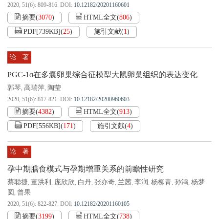
2020, 51(6): 809-816.
DOI:
10.12182/20201160601
摘要
(
3070
)
HTML全文
(
806
)
PDF[
739KB
]
(
25
)
施引文献
(
1
)
论 著
PGC-1ɑ在多囊卵巢综合征模型大鼠卵巢组织的表达变化
郭琴
高瑞萍
陶莹
,
,
2020, 51(6): 817-821.
DOI:
10.12182/20200960603
摘要
(
4382
)
HTML全文
(
913
)
PDF[
556KB
]
(
171
)
施引文献
(
4
)
论 著
孕中期膳食模式与孕期增重关系的前瞻性研究
蔡聪捷
董洪利
庞欣欣
白丹
张亦奇
兰茜
李润
杨柳青
孙鸿
杨梦
,
,
,
,
,
,
,
,
,
圆
曾果
,
2020, 51(6): 822-827.
DOI:
10.12182/20201160105
摘要
(
3199
)
HTML全文
(
738
)