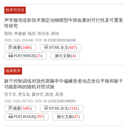
技术与方法
声学微泡造影技术测定动物模型中肺血量的可行性及可重复
性研究
陈秒
李娅姣
钱宏
张尔永
胡佳
,
,
,
,
2020, 51(6): 839-846.
DOI:
10.12182/20201160106
摘要
(
2486
)
HTML全文
(
687
)
PDF[
998KB
]
(
25
)
施引文献
(
4
)
临床医学
躯干控制训练对急性期脑卒中偏瘫患者动态坐位平衡和躯干
功能影响的随机对照试验
范子言
李宝金
廖伶艺
陈意
高强
,
,
,
,
2020, 51(6): 847-852.
DOI:
10.12182/20201160201
摘要
(
5485
)
HTML全文
(
1141
)
PDF[
491KB
]
(
397
)
施引文献
(
47
)