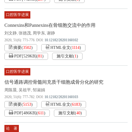
口腔医学进展
Connexins和Pannexins在骨细胞交流中的作用
刘文静
张德茂
周学东
谢静
,
,
,
2020, 51(6): 771-776.
DOI:
10.12182/20201160102
摘要
(
3502
)
HTML全文
(
1114
)
PDF[
529KB
]
(
81
)
施引文献
(
1
)
口腔医学进展
信号通路调控骨髓间充质干细胞成骨分化的研究
周陈晨
吴祖平
邹淑娟
,
,
2020, 51(6): 777-782.
DOI:
10.12182/20201160103
摘要
(
5153
)
HTML全文
(
6183
)
PDF[
486KB
]
(
611
)
施引文献
(
40
)
论 著