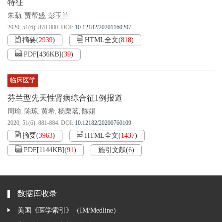
特征
朱勐
贾帮盛
彭玉兰
,
,
2020, 51(6): 878-880.
DOI:
10.12182/20201160207
摘要
(
2939
)
HTML全文
(
818
)
PDF[
436KB
]
(
39
)
临床医学
芬兰型先天性肾病综合征1例报道
周瑜
陈琼
黄希
杨栗茗
陈娟
,
,
,
,
2020, 51(6): 881-884.
DOI:
10.12182/20200760109
摘要
(
3963
)
HTML全文
(
1437
)
PDF[
1144KB
]
(
91
)
施引文献
(
6
)
数据库收录
美国《医学索引》（IM/Medline）