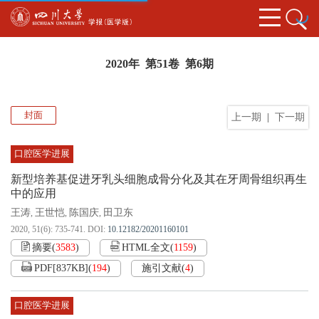
2020年 第51卷 第6期
封面
上一期
|
下一期
口腔医学进展
新型培养基促进牙乳头细胞成骨分化及其在牙周骨组织再生
中的应用
王涛
王世恺
陈国庆
田卫东
,
,
,
2020, 51(6): 735-741.
DOI:
10.12182/20201160101
摘要
(
3583
)
HTML全文
(
1159
)
PDF[
837KB
]
(
194
)
施引文献
(
4
)
口腔医学进展