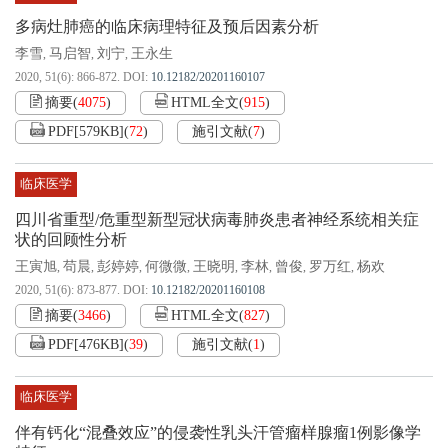
多病灶肺癌的临床病理特征及预后因素分析
李雪
马启智
刘宁
王永生
,
,
,
2020, 51(6): 866-872.
DOI:
10.12182/20201160107
摘要
(
4075
)
HTML全文
(
915
)
PDF[
579KB
]
(
72
)
施引文献
(
7
)
临床医学
四川省重型/危重型新型冠状病毒肺炎患者神经系统相关症
状的回顾性分析
王寅旭
苟晨
彭婷婷
何微微
王晓明
李林
曾俊
罗万红
杨欢
,
,
,
,
,
,
,
,
2020, 51(6): 873-877.
DOI:
10.12182/20201160108
摘要
(
3466
)
HTML全文
(
827
)
PDF[
476KB
]
(
39
)
施引文献
(
1
)
临床医学
伴有钙化“混叠效应”的侵袭性乳头汗管瘤样腺瘤1例影像学