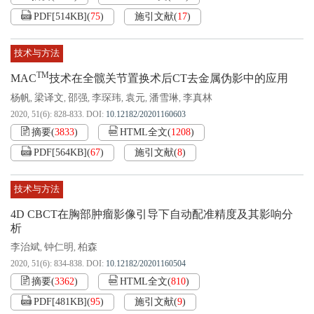
PDF[
514KB
]
(
75
)
施引文献
(
17
)
技术与方法
TM
MAC
技术在全髋关节置换术后CT去金属伪影中的应用
杨帆
梁译文
邵强
李琛玮
袁元
潘雪琳
李真林
,
,
,
,
,
,
2020, 51(6): 828-833.
DOI:
10.12182/20201160603
摘要
(
3833
)
HTML全文
(
1208
)
PDF[
564KB
]
(
67
)
施引文献
(
8
)
技术与方法
4D CBCT在胸部肿瘤影像引导下自动配准精度及其影响分
析
李治斌
钟仁明
柏森
,
,
2020, 51(6): 834-838.
DOI:
10.12182/20201160504
摘要
(
3362
)
HTML全文
(
810
)
PDF[
481KB
]
(
95
)
施引文献
(
9
)