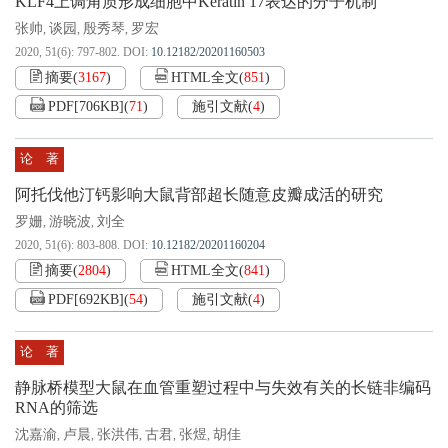
KLF4上调角质形成细胞中Keratin 17表达的分子机制
张帅
谈园
殷秀琴
罗宏
,
,
,
2020, 51(6): 797-802.
DOI:
10.12182/20201160503
摘要
(
3167
)
HTML全文
(
851
)
PDF[
706KB
]
(
71
)
施引文献
(
4
)
论 著
阿托伐他汀钙影响大鼠背部超长随意皮瓣成活的研究
罗姗
游晓波
刘全
,
,
2020, 51(6): 803-808.
DOI:
10.12182/20201160204
摘要
(
2804
)
HTML全文
(
841
)
PDF[
692KB
]
(
54
)
施引文献
(
4
)
论 著
静脉桥模型大鼠在血管重塑过程中与失效有关的长链非编码
RNA的筛选
沈嘉渝
卢晨
张洪伟
古君
张煜
胡佳
,
,
,
,
,