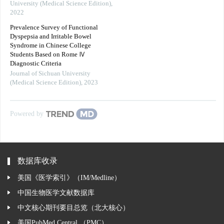
University (Medical Science Edition)
,
2022
Prevalence Survey of Functional
Dyspepsia and Irritable Bowel
Syndrome in Chinese College
Students Based on Rome Ⅳ
Diagnostic Criteria
Journal of Sichuan University
(Medical Science Edition)
,
2023
Powered by
数据库收录
美国《医学索引》（IM/Medline）
中国生物医学文献数据库
中文核心期刊要目总览（北大核心）
美国PubMed Central （PMC）