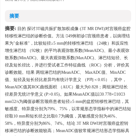
摘要
摘要:
目的 探讨3T磁共振扩散加权成像 (3T MR DWI)对宫颈癌盆腔
转移性淋巴结的诊断价值。方法 49例初诊宫颈癌患者，以病理结
果为"金标准"，比较短径≥5 mm的转移性淋巴结 （24枚）和反应性
增生淋巴结 （92枚）的平均表观弥散系数(MeanADC)、最小表观弥
散系数(MinADC)、最大表观弥散系数(MaxADC)、淋巴结短径、长
径及短长径比，并进行受试者工作特征曲线 （ROC）分析，评价其
诊断效能。结果 两组淋巴结的MeanADC、 MaxADC值、MinADC
值、短径及短长径比差异均有统计学意义 （P均＜0.05），其中，
MeanADC值其ROC曲线面积 （AUC）最大为0.828；两组淋巴结长
径差异无统计学意义 (P>0.05)。如果MeanADC值以0.778×10－3
mm2/s为阈值诊断宫颈癌患者短径≥5 mm的盆腔转移性淋巴结，其
敏感度、特异度分别为79%、75%，以常规形态学指标中的淋巴结短
径取10 mm和短长径之比取0.7为阈值，其敏感度分别为46%、
58%，特异度分别为86%、74%。结论 3T MR DWI对宫颈癌盆腔转
移淋巴结的诊断效能较高；MeanADC值较常规淋巴结形态学指标具